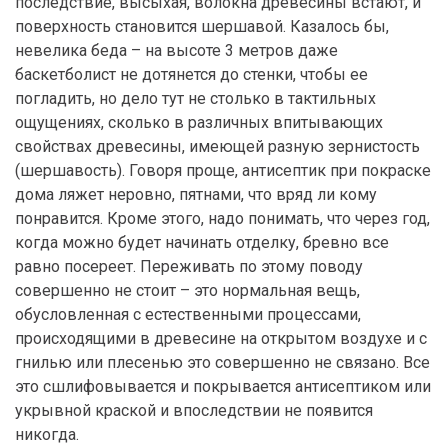
последствие, высыхая, волокна древесины встают, и
поверхность становится шершавой. Казалось бы,
невелика беда – на высоте 3 метров даже
баскетболист не дотянется до стенки, чтобы ее
погладить, но дело тут не столько в тактильных
ощущениях, сколько в различных впитывающих
свойствах древесины, имеющей разную зернистость
(шершавость). Говоря проще, антисептик при покраске
дома ляжет неровно, пятнами, что вряд ли кому
понравится. Кроме этого, надо понимать, что через год,
когда можно будет начинать отделку, бревно все
равно посереет. Переживать по этому поводу
совершенно не стоит – это нормальная вещь,
обусловленная с естественными процессами,
происходящими в древесине на открытом воздухе и с
гнилью или плесенью это совершенно не связано. Все
это сшлифовывается и покрывается антисептиком или
укрывной краской и впоследствии не появится
никогда.