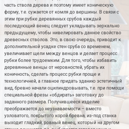
часть ствола дерева и поэтому имеет коническую
форму, т.е. сужается от комля до вершины. В связи с
этим при рубке деревянных срубов каждый
последующий венец следует укладывать зеркально
предыдущему, чтобы нивелировать данное свойство
древесных стволов. Это, в свою очередь, приводит к
дополнительной усадке стен сруба со временем,
увеличивает щели между венцов и делает процесс
рубки более трудоемким. Для того, чтобы избавить
деревянные венцы от неровностей, убрать их
коничность, сделать процесс рубки проще и
технологичней, а главное придать зданию эстетичный
вид, бревно начали оцилиндровывать, т.е. при помощи
специальной фрезы «обдирать» заготовку до
заданного размера. Получившееся изделие
преображается до неузнаваемости – вместо
узловатого, покрытого корой бревна, из-под станка
выходит гладкий, ровный венец, который на другом