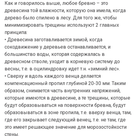
Как и говорилось выше, любое бревно – это
древесина той влажности, которую она имела, когда
дерево было спилено в лесу. Для того же, чтобы
минимизировать трещины используют 2 главных
принципа:
• Древесина заготавливается зимой, когда
сокодвижение у деревьев останавливается, и
большинство воды, которая содержалась в
древесном стволе, уходит в корневую систему до
весны, т.е. в оцилиндровку идет т.н. «зимний лес».
• Сверху и вдоль каждого венца делается
компенсационный пропил глубиной 20-30 мм. Таким
образом, снимается часть внутренних напряжений,
которые имеются в древесине, а те трещины, которые
будут образовываться на поверхности бревна, будут
образовываться в зоне пропила, т.е. вверху венца, там,
где его закрывает следующий венец, т.е. не там, где
это имеет решающее значение для морозостойкости
стены.